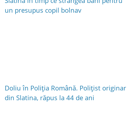
Slatina în timp ce strângea bani pentru
un presupus copil bolnav
Doliu în Poliția Română. Polițist originar
din Slatina, răpus la 44 de ani