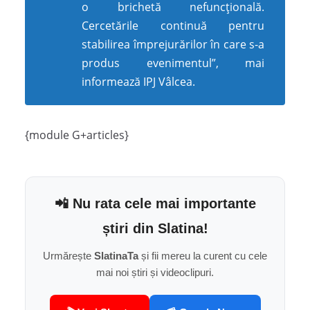
o brichetă nefuncţională.
Cercetările continuă pentru
stabilirea împrejurărilor în care s-a
produs evenimentul”, mai
informează IPJ Vâlcea.
{module G+articles}
📲 Nu rata cele mai importante
știri din Slatina!
Urmărește
SlatinaTa
și fii mereu la curent cu cele
mai noi știri și videoclipuri.