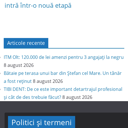
intră într-o nouă etapă
Articole recente
ITM Olt: 120.000 de lei amenzi pentru 3 angajați la negru
8 august 2026
Bătaie pe terasa unui bar din Ștefan cel Mare. Un tânăr
a fost reținut
8 august 2026
TIBI DENT: De ce este important detartrajul profesional
și cât de des trebuie făcut?
8 august 2026
Politici și termeni