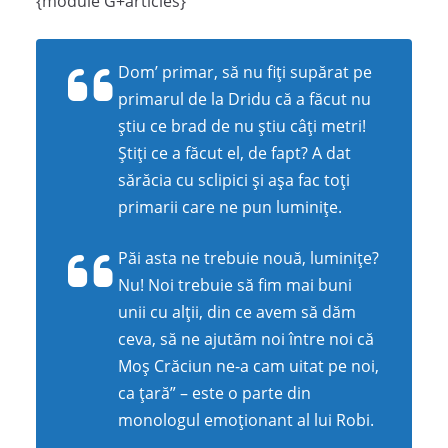
{module G+articles}
Dom’ primar, să nu fiţi supărat pe
primarul de la Dridu că a făcut nu
ştiu ce brad de nu ştiu câţi metri!
Ştiţi ce a făcut el, de fapt? A dat
sărăcia cu sclipici şi aşa fac toţi
primarii care ne pun luminiţe.
Păi asta ne trebuie nouă, luminiţe?
Nu! Noi trebuie să fim mai buni
unii cu alţii, din ce avem să dăm
ceva, să ne ajutăm noi între noi că
Moş Crăciun ne-a cam uitat pe noi,
ca ţară” – este o parte din
monologul emoționant al lui Robi.