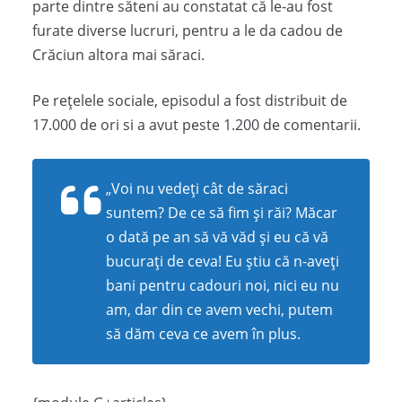
parte dintre săteni au constatat că le-au fost
furate diverse lucruri, pentru a le da cadou de
Crăciun altora mai săraci.
Pe rețelele sociale, episodul a fost distribuit de
17.000 de ori si a avut peste 1.200 de comentarii.
„Voi nu vedeţi cât de săraci
suntem? De ce să fim şi răi? Măcar
o dată pe an să vă văd şi eu că vă
bucuraţi de ceva! Eu ştiu că n-aveţi
bani pentru cadouri noi, nici eu nu
am, dar din ce avem vechi, putem
să dăm ceva ce avem în plus.