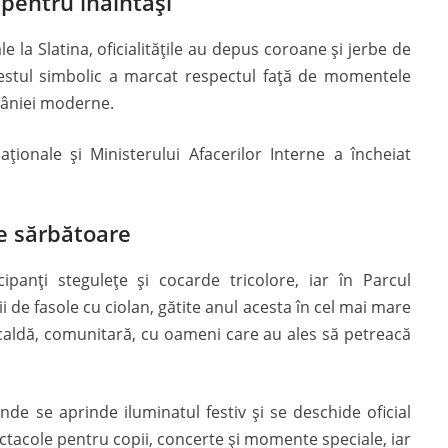
 pentru înaintași
e la Slatina, oficialitățile au depus coroane și jerbe de
 Gestul simbolic a marcat respectul față de momentele
mâniei moderne.
aționale și Ministerului Afacerilor Interne a încheiat
de sărbătoare
ipanți stegulețe și cocarde tricolore, iar în Parcul
ii de fasole cu ciolan, gătite anul acesta în cel mai mare
aldă, comunitară, cu oameni care au ales să petreacă
nde se aprinde iluminatul festiv și se deschide oficial
tacole pentru copii, concerte și momente speciale, iar