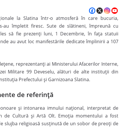
ționale la Slatina într-o atmosferă în care bucuria,
s-au împletit firesc. Sute de slătineni, împreună cu
ales să fie prezenți luni, 1 Decembrie, în fața statuii
de au avut loc manifestările dedicate împlinirii a 107
udețene, reprezentanți ai Ministerului Afacerilor Interne,
zei Militare 99 Deveselu, alături de alte instituții din
nstituția Prefectului și Garnizoana Slatina.
mente de referință
onoare și intonarea imnului național, interpretat de
n de Cultură și Artă Olt. Emoția momentului a fost
e slujba religioasă susținută de un sobor de preoți de