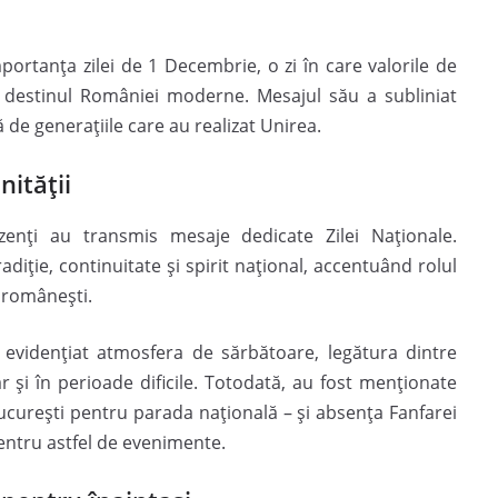
portanța zilei de 1 Decembrie, o zi în care valorile de
nit destinul României moderne. Mesajul său a subliniat
 de generațiile care au realizat Unirea.
nității
rezenți au transmis mesaje dedicate Zilei Naționale.
diție, continuitate și spirit național, accentuând rolul
i românești.
 evidențiat atmosfera de sărbătoare, legătura dintre
ar și în perioade dificile. Totodată, au fost menționate
a București pentru parada națională – și absența Fanfarei
entru astfel de evenimente.