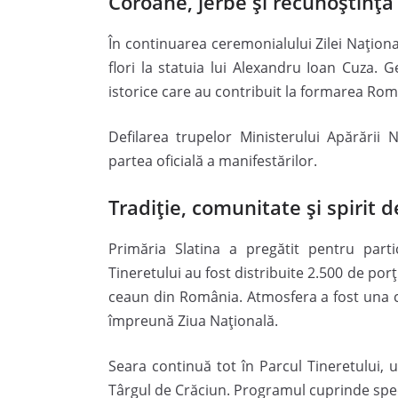
Coroane, jerbe și recunoștință
În continuarea ceremonialului Zilei Național
flori la statuia lui Alexandru Ioan Cuza.
istorice care au contribuit la formarea Ro
Defilarea trupelor Ministerului Apărării N
partea oficială a manifestărilor.
Tradiție, comunitate și spirit 
Primăria Slatina a pregătit pentru partic
Tineretului au fost distribuite 2.500 de porț
ceaun din România. Atmosfera a fost una c
împreună Ziua Națională.
Seara continuă tot în Parcul Tineretului, u
Târgul de Crăciun. Programul cuprinde spec