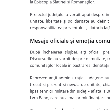
la Episcopia Slatinei și Romanaților.
Prefectul județului a vorbit apoi despre im
unitate, libertate și solidaritate au defi
responsabilitatea prezentului și datoria față
Mesaje oficiale și emoția comu
După încheierea slujbei, alți oficiali p
Discursurile au vorbit despre demnitate, tra
comunităților locale în păstrarea identități
Reprezentanții administrației județene au
trecut și prezent și nevoia de unitate, chi
lipsa tehnicii militare din județ – aflată l
Lyra Band, care nu a mai primit finanțare p