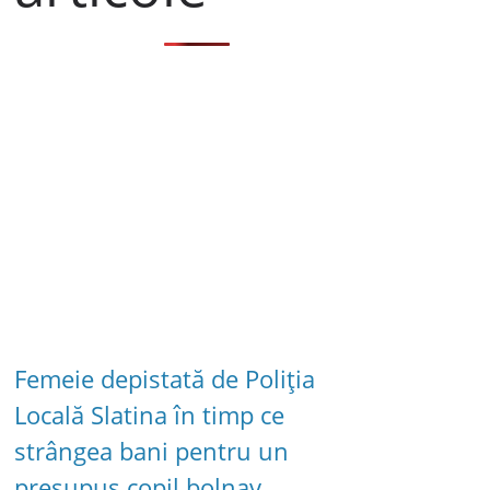
Femeie depistată de Poliția
Locală Slatina în timp ce
strângea bani pentru un
presupus copil bolnav