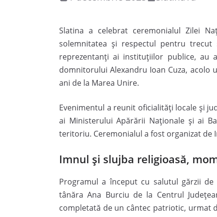
Slatina a celebrat ceremonialul Zilei Na
solemnitatea și respectul pentru trecut 
reprezentanți ai instituțiilor publice, au 
domnitorului Alexandru Ioan Cuza, acolo un
ani de la Marea Unire.
Evenimentul a reunit oficialități locale și j
ai Ministerului Apărării Naționale și ai Ba
teritoriu. Ceremonialul a fost organizat de I
Imnul și slujba religioasă, mo
Programul a început cu salutul gărzii de 
tânăra Ana Burciu de la Centrul Județea
completată de un cântec patriotic, urmat d