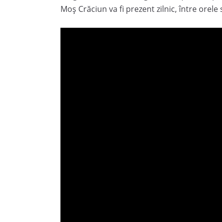
Moș Crăciun va fi prezent zilnic, între orele s