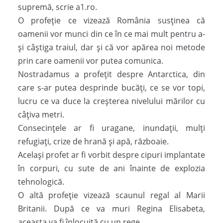
supremă, scrie a1.ro.
O profeţie ce vizează România susţinea că
oamenii vor munci din ce în ce mai mult pentru a-
şi câştiga traiul, dar şi că vor apărea noi metode
prin care oamenii vor putea comunica.
Nostradamus a profeţit despre Antarctica, din
care s-ar putea desprinde bucăţi, ce se vor topi,
lucru ce va duce la creşterea nivelului mărilor cu
câţiva metri.
Consecinţele ar fi uragane, inundaţii, mulţi
refugiaţi, crize de hrană şi apă, războaie.
Acelaşi profet ar fi vorbit despre cipuri implantate
în corpuri, cu sute de ani înainte de explozia
tehnologică.
O altă profeţie vizează scaunul regal al Marii
Britanii. După ce va muri Regina Elisabeta,
aceasta va fi înlocuită cu un rege.