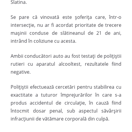
Slatina.
Se pare că vinovată este șoferița care, într-o
intersecție, nu ar fi acordat prioritate de trecere
mașinii conduse de slătineanul de 21 de ani,
intrând în coliziune cu acesta.
Ambii conducători auto au fost testați de polițiștii
rutieri cu aparatul alcooltest, rezultatele fiind
negative.
Polițiștii efectuează cercetări pentru stabilirea cu
exactitate a tuturor împrejurărilor în care s-a
produs accidentul de circulație, în cauză fiind
întocmit dosar penal, sub aspectul săvârșirii
infracțiunii de vătămare corporală din culpă.