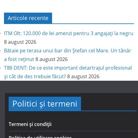
Articole recente
ITM Olt: 120.000 de lei amenzi pentru 3 angajați la negru
8 august 2026
Bătaie pe terasa unui bar din Ștefan cel Mare. Un tânăr
a fost reținut
8 august 2026
TIBI DENT: De ce este important detartrajul profesional
și cât de des trebuie făcut?
8 august 2026
Politici și termeni
Termeni și condiții