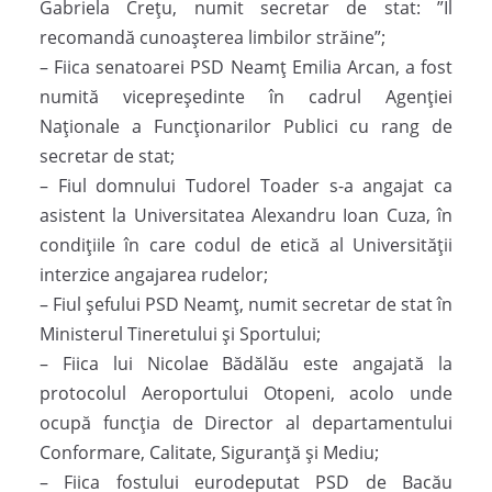
Gabriela Crețu, numit secretar de stat: ”Îl
recomandă cunoașterea limbilor străine”;
– Fiica senatoarei PSD Neamţ Emilia Arcan, a fost
numită vicepreşedinte în cadrul Agenţiei
Naţionale a Funcţionarilor Publici cu rang de
secretar de stat;
– Fiul domnului Tudorel Toader s-a angajat ca
asistent la Universitatea Alexandru Ioan Cuza, în
condiţiile în care codul de etică al Universităţii
interzice angajarea rudelor;
– Fiul șefului PSD Neamț, numit secretar de stat în
Ministerul Tineretului și Sportului;
– Fiica lui Nicolae Bădălău este angajată la
protocolul Aeroportului Otopeni, acolo unde
ocupă funcţia de Director al departamentului
Conformare, Calitate, Siguranţă şi Mediu;
– Fiica fostului eurodeputat PSD de Bacău