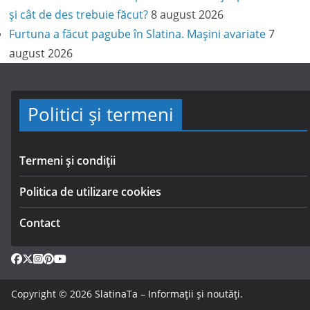
și cât de des trebuie făcut?
8 august 2026
Furtuna a făcut pagube în Slatina. Mașini avariate
7
august 2026
Politici și termeni
Termeni și condiții
Politica de utilizare cookies
Contact
Copyright © 2026
SlatinaTa – Informații și noutăți
.