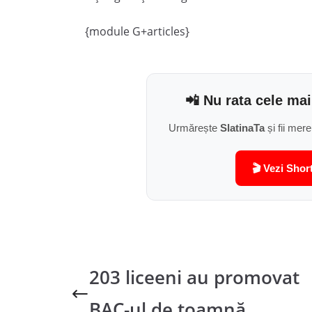
{module G+articles}
📲 Nu rata cele mai
Urmărește
SlatinaTa
și fii mere
🎬 Vezi Shor
203 liceeni au promovat
BAC-ul de toamnă