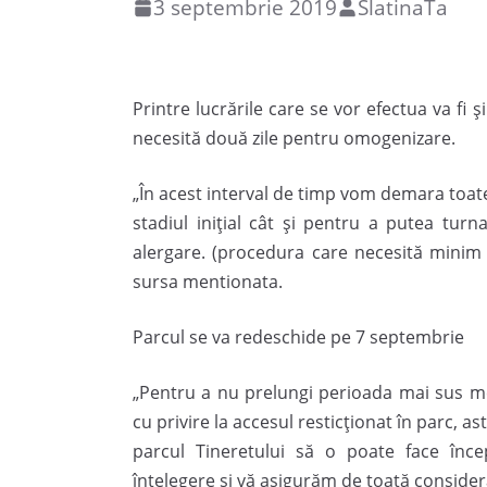
3 septembrie 2019
SlatinaTa
Printre lucrările care se vor efectua va fi 
necesită două zile pentru omogenizare.
„În acest interval de timp vom demara toat
stadiul inițial cât și pentru a putea turn
alergare. (procedura care necesită minim
sursa mentionata.
Parcul se va redeschide pe 7 septembrie
„Pentru a nu prelungi perioada mai sus m
cu privire la accesul resticționat în parc, as
parcul Tineretului să o poate face în
înțelegere și vă asigurăm de toată considera