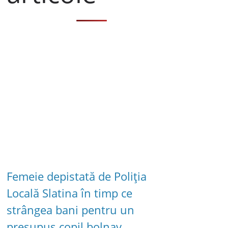
Femeie depistată de Poliția
Locală Slatina în timp ce
strângea bani pentru un
presupus copil bolnav