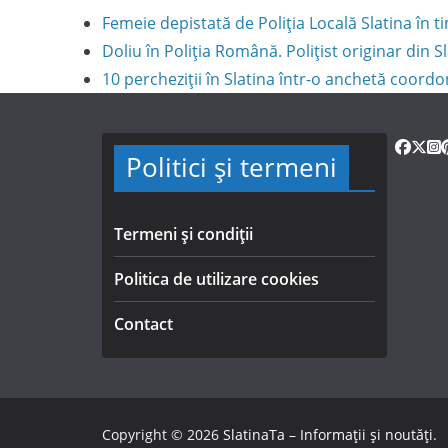
Femeie depistată de Poliția Locală Slatina în
Doliu în Poliția Română. Polițist originar din S
10 percheziții în Slatina într-o anchetă coord
Politici și termeni
Termeni și condiții
Politica de utilizare cookies
Contact
Copyright © 2026
SlatinaTa – Informații și noutăți
.