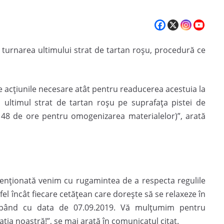
şi turnarea ultimului strat de tartan roşu, procedură ce
e acțiunile necesare atât pentru readucerea acestuia la
a ultimul strat de tartan roșu pe suprafața pistei de
 48 de ore pentru omogenizarea materialelor)”, arată
enționată venim cu rugamintea de a respecta regulile
tfel încât fiecare cetățean care dorește să se relaxeze în
cepând cu data de 07.09.2019. Vă mulțumim pentru
ția noastră!”, se mai arată în comunicatul citat.