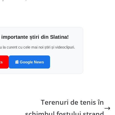
 importante știri din Slatina!
u la curent cu cele mai noi știri și videoclipuri.
ts
📰 Google News
Terenuri de tenis în
schimbul fostului ștrand