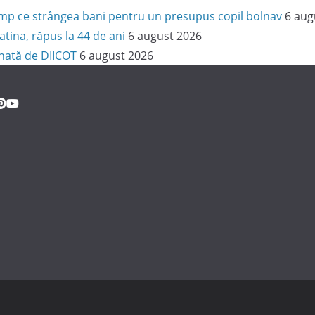
 timp ce strângea bani pentru un presupus copil bolnav
6 aug
latina, răpus la 44 de ani
6 august 2026
onată de DIICOT
6 august 2026