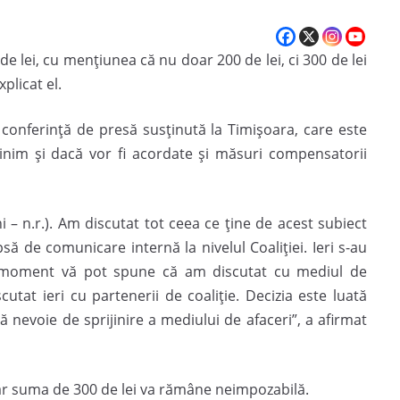
 de lei, cu menţiunea că nu doar 200 de lei, ci 300 de lei
plicat el.
o conferinţă de presă susţinută la Timişoara, care este
minim şi dacă vor fi acordate şi măsuri compensatorii
uni – n.r.). Am discutat tot ceea ce ţine de acest subiect
psă de comunicare internă la nivelul Coaliţiei. Ieri s-au
st moment vă pot spune că am discutat cu mediul de
cutat ieri cu partenerii de coaliţie. Decizia este luată
 nevoie de sprijinire a mediului de afaceri”, a afirmat
, iar suma de 300 de lei va rămâne neimpozabilă.