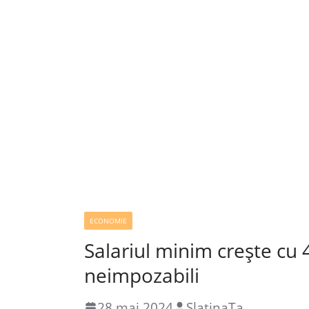
ECONOMIE
Salariul minim crește cu 4
neimpozabili
28 mai 2024
SlatinaTa