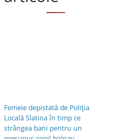
Femeie depistată de Poliția
Locală Slatina în timp ce
strângea bani pentru un
presupus copil bolnav