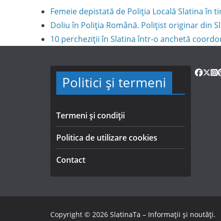
Femeie depistată de Poliția Locală Slatina în
Doliu în Poliția Română. Polițist originar din S
10 percheziții în Slatina într-o anchetă coord
Politici și termeni
Termeni și condiții
Politica de utilizare cookies
Contact
Copyright © 2026
SlatinaTa – Informații și noutăți
.