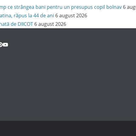
 timp ce strângea bani pentru un presupus copil bolnav
6 aug
latina, răpus la 44 de ani
6 august 2026
onată de DIICOT
6 august 2026