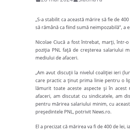
„S-a stabilit ca această mărire să fie de 400
să rămână ca fiind sumă neimpozabilă”, a ex
Nicolae Ciucă a fost întrebat, marţi, într-
poziţia PNL faţă de creşterea salariului 
mediului de afaceri.
„Am avut discuţii la nivelul coaliţiei ieri (l
care practic a ţinut prima linie pentru o li
lămurit toate aceste aspecte şi în ace
afaceri, am discutat cu sindicatele, am dis
pentru mărirea salariului minim, cu această
preşedintele PNL, potrivit News.ro.
El a precizat că mărirea va fi de 400 de lei